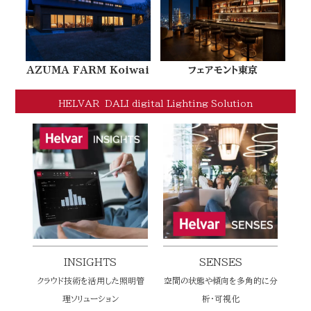
AZUMA FARM Koiwai
フェアモント東京
HELVAR DALI digital Lighting Solution
INSIGHTS
SENSES
クラウド技術を活用した照明管
空間の状態や傾向を多角的に分
理ソリューション
析・可視化